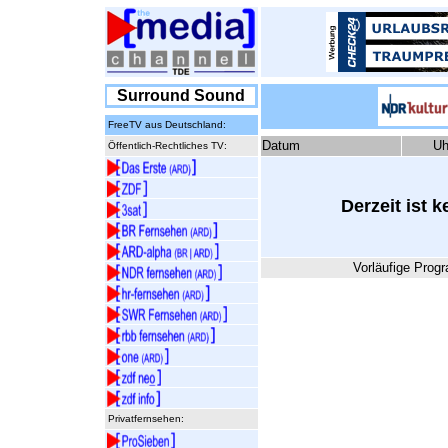
Surround Sound
FreeTV aus Deutschland:
Datum
Uh
Öffentlich-Rechtliches TV:
Derzeit ist 
Vorläufige Prog
Privatfernsehen: