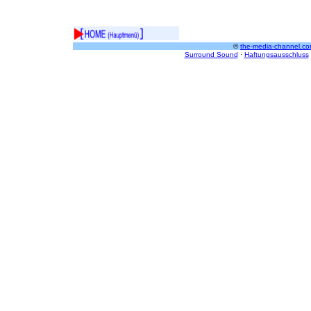
©
the-media-channel.co
Surround Sound
·
Haftungsausschluss