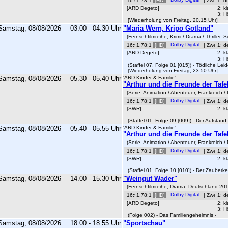
1.78:1
[HD]
|
1: d
[ARD Degeto]
2: k
3: H
[Wiederholung von Freitag, 20.15 Uhr]
Samstag, 08/08/2026
03.00 - 04.30 Uhr
"Maria Wern, Kripo Gotland"
(Fernsehfilmreihe, Krimi / Drama / Thriller,
1.78:1
[HD]
|
1: d
[ARD Degeto]
2: k
3: H
(Staffel 07, Folge 01 [015]) - Tödliche Leid
[Wiederholung von Freitag, 23.50 Uhr]
Samstag, 08/08/2026
05.30 - 05.40 Uhr
'ARD Kinder & Familie':
"Arthur und die Freunde der Tafe
(Serie, Animation / Abenteuer, Frankreich /
1.78:1
[HD]
|
1: d
[SWR]
2: k
(Staffel 01, Folge 09 [009]) -
Der Aufstand
Samstag, 08/08/2026
05.40 - 05.55 Uhr
'ARD Kinder & Familie':
"Arthur und die Freunde der Tafe
(Serie, Animation / Abenteuer, Frankreich /
1.78:1
[HD]
|
1: d
[SWR]
2: k
(Staffel 01, Folge 10 [010]) -
Der Zauberke
Samstag, 08/08/2026
14.00 - 15.30 Uhr
"Weingut Wader"
(Fernsehfilmreihe, Drama, Deutschland 201
1.78:1
[HD]
|
1: d
[ARD Degeto]
2: k
3: H
(Folge 002) - Das Familiengeheimnis -
Samstag, 08/08/2026
18.00 - 18.55 Uhr
"Sportschau"