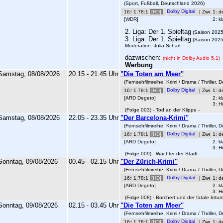
(Sport, Fußball, Deutschland 2026)
1.78:1
[HD]
|
1: d
[WDR]
2: k
2. Liga: Der 1. Spieltag
(Saison 2025
3. Liga: Der 1. Spieltag
(Saison 2025
Moderation: Julia Scharf
dazwischen:
(nicht in Dolby Audio 5.1)
Werbung
Samstag, 08/08/2026
20.15 - 21.45 Uhr
"Die Toten am Meer"
(Fernsehfilmreihe, Krimi / Drama / Thriller,
1.78:1
[HD]
|
1: d
[ARD Degeto]
2: k
3: H
(Folge 003) - Tod an der Klippe -
Samstag, 08/08/2026
22.05 - 23.35 Uhr
"Der Barcelona-Krimi"
(Fernsehfilmreihe, Krimi / Drama / Thriller,
1.78:1
[HD]
|
1: d
[ARD Degeto]
2: k
3: H
(Folge 009) - Wächter der Stadt -
Sonntag, 09/08/2026
00.45 - 02.15 Uhr
"Der Zürich-Krimi"
(Fernsehfilmreihe, Krimi / Drama / Thriller,
1.78:1
[HD]
|
1: d
[ARD Degeto]
2: k
3: H
(Folge 008) - Borchert und der fatale Irrtum
Sonntag, 09/08/2026
02.15 - 03.45 Uhr
"Die Toten am Meer"
(Fernsehfilmreihe, Krimi / Drama / Thriller,
1.78:1
[HD]
|
1: d