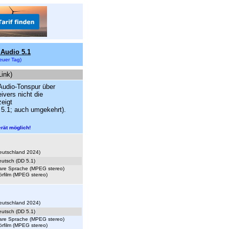
Audio 5.1
euer Tag)
Link)
Audio-Tonspur über
ivers nicht die
zeigt
l 5.1; auch umgekehrt).
rät möglich!
 Deutschland 2024)
eutsch (DD 5.1)
lare Sprache (MPEG stereo)
örfilm (MPEG stereo)
 Deutschland 2024)
eutsch (DD 5.1)
lare Sprache (MPEG stereo)
örfilm (MPEG stereo)