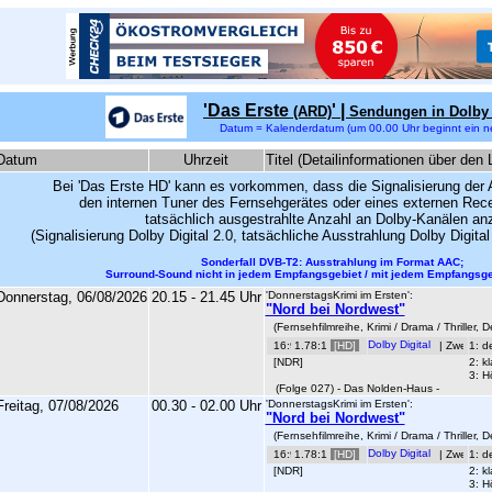
'Das Erste
' |
(ARD)
Sendungen in Dolby 
Datum = Kalenderdatum (um 00.00 Uhr beginnt ein n
Datum
Uhrzeit
Titel (Detailinformationen über den 
Bei 'Das Erste HD' kann es vorkommen, dass die Signalisierung der 
den internen Tuner des Fernsehgerätes oder eines externen Rece
tatsächlich ausgestrahlte Anzahl an Dolby-Kanälen an
(Signalisierung Dolby Digital 2.0, tatsächliche Ausstrahlung Dolby Digita
Sonderfall DVB-T2: Ausstrahlung im Format AAC;
Surround-Sound nicht in jedem Empfangsgebiet /
mit jedem Empfangsge
Donnerstag, 06/08/2026
20.15 - 21.45 Uhr
'DonnerstagsKrimi im Ersten':
"Nord bei Nordwest"
(Fernsehfilmreihe, Krimi / Drama / Thriller,
1.78:1
[HD]
|
1: d
[NDR]
2: k
3: H
(Folge 027) - Das Nolden-Haus -
Freitag, 07/08/2026
00.30 - 02.00 Uhr
'DonnerstagsKrimi im Ersten':
"Nord bei Nordwest"
(Fernsehfilmreihe, Krimi / Drama / Thriller,
1.78:1
[HD]
|
1: d
[NDR]
2: k
3: H