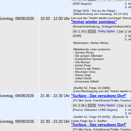
[ARD Degeto]
2: k
3: H
(Folge 003) - Tod an der Klippe -
[Wiederholung von Samstag, 20.15 Uhr]
Sonntag, 09/08/2026
10.03 - 12.00 Uhr
Live aus der "Immer wieder sonntags"-Arena 
"Immer wieder sonntags"
(Show/Unterhaltung, Schlager/Volkstümlich
1.78:1
[HD]
|
1: d
[SWR]
2: k
3: H
Moderation: Stefan Mross.
Mitwirkende unter anderem:
-
Semino Rossi
- Die jungen Zillertaler
- Kastelruther Spatzen
- Uta Bresan
- Achim Petry
- Oesch's die Dritten
- Mountain Crew
- Hansy Vogt
- Julian David
- Annemarie Eilfeld
(Staffel 32, Folge 10 [388])
[Live-Übertragung aus der "Immer wieder s
Sonntag, 09/08/2026
21.45 - 22.30 Uhr
"Surface - Das versukene Dorf"
(TV Mini Serie, Krimi/Drama/Thriller, Frank
2.39:1
[HD]
|
1: d
[France Télévision | ARD Degeto]
2: k
3: H
(Staffel 01, Folge 05 [005]) - [Episode 5] -
Sonntag, 09/08/2026
22.30 - 23.20 Uhr
Letzte Folge der 1. Staffel:
"Surface - Das versukene Dorf"
(TV Mini Serie, Krimi/Drama/Thriller, Frank