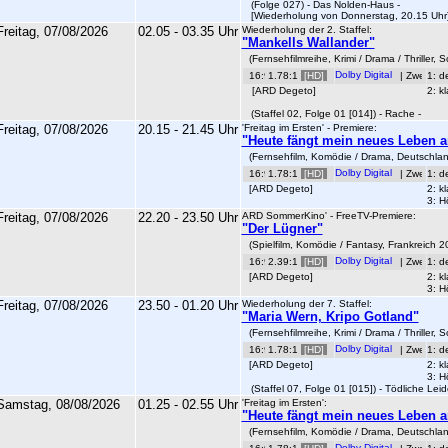
(Folge 027) - Das Nolden-Haus -
[Wiederholung von Donnerstag, 20.15 Uhr
Freitag, 07/08/2026
02.05 - 03.35 Uhr
Wiederholung der 2. Staffel:
"Mankells Wallander"
(Fernsehfilmreihe, Krimi / Drama / Thriller
1.78:1
[HD]
|
1: d
[ARD Degeto]
2: k
(Staffel 02, Folge 01 [014]) - Rache -
Freitag, 07/08/2026
20.15 - 21.45 Uhr
'Freitag im Ersten' - Premiere:
"Heute fängt mein neues Leben a
(Fernsehfilm, Komödie / Drama, Deutschla
1.78:1
[HD]
|
1: d
[ARD Degeto]
2: k
3: H
Freitag, 07/08/2026
22.20 - 23.50 Uhr
ARD SommerKino' - FreeTV-Premiere:
"Der Lügner"
(Spielfilm, Komödie / Fantasy, Frankreich 2
2.39:1
[HD]
|
1: d
[ARD Degeto]
2: k
3: H
Freitag, 07/08/2026
23.50 - 01.20 Uhr
Wiederholung der 7. Staffel:
"Maria Wern, Kripo Gotland"
(Fernsehfilmreihe, Krimi / Drama / Thriller,
1.78:1
[HD]
|
1: d
[ARD Degeto]
2: k
3: H
(Staffel 07, Folge 01 [015]) - Tödliche Leid
Samstag, 08/08/2026
01.25 - 02.55 Uhr
'Freitag im Ersten':
"Heute fängt mein neues Leben a
(Fernsehfilm, Komödie / Drama, Deutschla