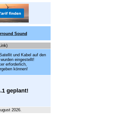
urround Sound
Link)
tellit und Kabel auf den
wurden eingestellt!
r erforderlich,
ergeben können!
.1 geplant!
August 2026.