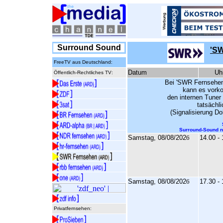
Surround Sound
'S
FreeTV aus Deutschland:
Datum
Uh
Öffentlich-Rechtliches TV:
Bei 'SWR Fernsehen
kann es vorko
den internen Tuner
tatsächl
(Signalisierung Dol
Surround-Sound n
Samstag, 08/08/202
6
14.00 -
Samstag, 08/08/202
6
17.30 -
Privatfernsehen: