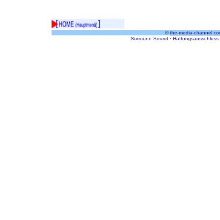
©
the-media-channel.co
Surround Sound
·
Haftungsausschluss