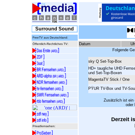
Surround Sound
FreeTV aus Deutschland:
Datum
Uh
Öffentlich-Rechtliches TV:
Folgende Ger
sky Q Set-Top-Box
HD+ taugliche
UHD
Fernse
und Set-Top-Boxen
MagentaTV Stick / One
PŸUR TV-Box und TV-Sou
Zusätzlich ist ei
oder 
Derzeit 
Privatfernsehen: