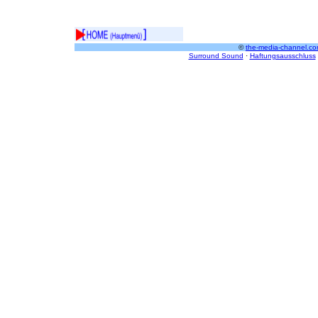
©
the-media-channel.co
Surround Sound
·
Haftungsausschluss