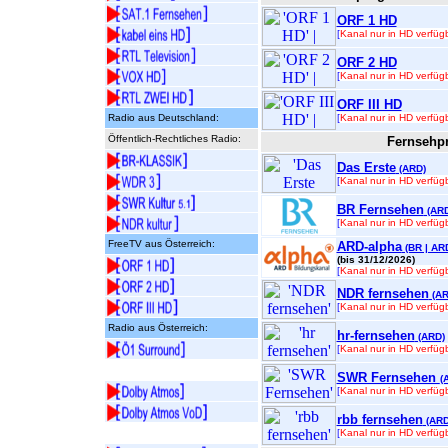
ORF 1 HD
[
Kanal nur in HD
verfüg
ORF 2 HD
[
Kanal nur in HD
verfüg
ORF III HD
Radio aus Deutschland:
[
Kanal nur in HD
verfüg
Öffentlich-Rechtliches Radio:
Fernsehpr
Das Erste
(ARD)
[
Kanal nur in HD
verfüg
BR Fernsehen
(ARD
[
Kanal nur in HD
verfüg
FreeTV aus Österreich:
ARD-alpha
(BR | AR
(bis 31/12/2026)
[
Kanal nur in HD
verfüg
NDR fernsehen
(AR
[
Kanal nur in HD
verfüg
Radio aus Österreich:
hr-fernsehen
(ARD)
[
Kanal nur in HD
verfüg
SWR Fernsehen
(
[
Kanal nur in HD
verfüg
rbb fernsehen
(ARD
[
Kanal nur in HD
verfüg