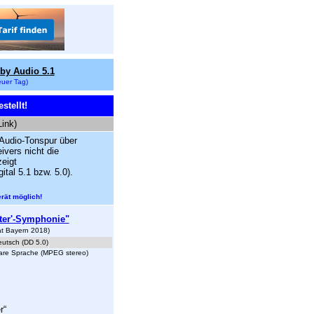
by Audio 5.1
uer Tag)
tellt!
Link)
 Audio-Tonspur über
ivers nicht die
zeigt
ital 5.1 bzw. 5.0).
rät möglich!
iter'-Symphonie"
aat Bayern 2018)
eutsch (DD 5.0)
lare Sprache (MPEG stereo)
r
“