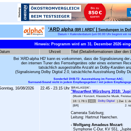
'ARD alpha
' |
(BR | ARD)
Sendungen in Dol
Datum = Kalenderdatum (um 00.00 Uhr beginnt ein ne
Hinweis: Programm wird am 31. Dezember 2026 einges
Datum
Uhrzeit
Titel (Detailinformationen über den 
Bei 'ARD-alpha HD' kann es vorkommen, dass die Signalisierung der
den internen Tuner des Fernsehgerätes oder eines externen Rece
tatsächlich ausgestrahlte Anzahl an Dolby-Kanälen an
(Signalisierung Dolby Digital 2.0, tatsächliche Ausstrahlung Dolby Dig
Sonderfall DVB-T2: Ausstrahlung im Format AAC;
Surround-Sound nicht in jedem Empfangsgebiet /
mit jedem Empfangsge
Sonntag, 16/08/2026
22.45 - 23.15 Uhr
'BR-KLASSIK':
"Mozartfest Würzburg 2018: 'Jup
(Musik / Konzert, Klassische Musik, Freist
1.78:1
[HD]
|
1: d
[BR]
2: k
Camerata Salzburg;
Leitung: Hartmut Haenchen.
-
Wolfgang Amadeus Mozart
:
Symphonie C-Dur, KV 551,
„
Jupite