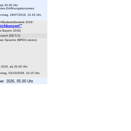
ab 20.00 Uhr
des Eröffnungskonzertes
ntag, 29/07/2018, 10.45 Uhr,
D-Musikwettbewerb 2016':
eichkonzert'"
aat Bayern 2016)
eutsch (DD 5.0)
lare Sprache (MPEG stereo)
 2016, ab 20.00 Uhr
tag, 03/10/2026, 10.15 Uhr,
er 2026, 05.00 Uhr.