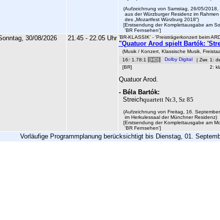
(Aufzeichnung von Samstag, 26/05/2018, 
aus der Würzburger Residenz im Rahmen 
des
„
Mozartfest Würzburg 2018
“
)
[Erstsendung der Komplettausgabe am Son
'BR Fernsehen']
Sonntag, 30/08/2026
21.45 - 22.05 Uhr
'BR-KLASSIK' - 'Preisträgerkonzert beim AR
"Quatuor Arod spielt Bartók: 'Str
(Musik / Konzert, Klassische Musik, Freist
1.78:1
[HD]
|
1: d
[BR]
2: k
Quatuor Arod.
-
Béla Bartók
:
Streich
quartett
Nr.3, Sz 85
(Aufzeichnung von Freitag, 16. September
im Herkulessaal der Münchner Residenz)
[Erstsendung der Komplettausgabe am Mon
'BR Fernsehen']
Vorläufige Programmplanung berücksichtigt bis Dienstag, 01. Septemb