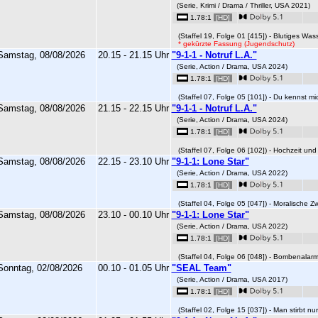
(Serie, Krimi / Drama / Thriller, USA 2021)
1.78:1
[HD]
(Staffel 19, Folge 01 [415]) - Blutiges Wass
* gekürzte Fassung (Jugendschutz)
Samstag, 08/08/2026
20.15 - 21.15 Uhr
"9-1-1 - Notruf L.A."
(Serie, Action / Drama, USA 2024)
1.78:1
[HD]
(Staffel 07, Folge 05 [101]) - Du kennst mic
Samstag, 08/08/2026
21.15 - 22.15 Uhr
"9-1-1 - Notruf L.A."
(Serie, Action / Drama, USA 2024)
1.78:1
[HD]
(Staffel 07, Folge 06 [102]) - Hochzeit und 
Samstag, 08/08/2026
22.15 - 23.10 Uhr
"9-1-1: Lone Star"
(Serie, Action / Drama, USA 2022)
1.78:1
[HD]
(Staffel 04, Folge 05 [047]) - Moralische Z
Samstag, 08/08/2026
23.10 - 00.10 Uhr
"9-1-1: Lone Star"
(Serie, Action / Drama, USA 2022)
1.78:1
[HD]
(Staffel 04, Folge 06 [048]) - Bombenalarm
Sonntag, 02/08/2026
00.10 - 01.05 Uhr
"SEAL Team"
(Serie, Action / Drama, USA 2017)
1.78:1
[HD]
(Staffel 02, Folge 15 [037]) - Man stirbt nur