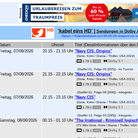
'kabel eins HD' |
Sendungen in Dolby 
Datum = Kalenderdatum (um 00.00 Uhr beginnt ein n
Datum
Uhrzeit
Titel (Detailinformationen über den 
Freitag, 07/08/2026
20.15 - 21.15 Uhr
"Navy CIS: Origins"
(Serie, Krimi / Drama / Thriller, USA 2024)
1.78:1
[HD]
(Staffel 01, Folge 05 [005]) - Im Tunnel -
Freitag, 07/08/2026
21.15 - 22.15 Uhr
"Navy CIS: Origins"
(Serie, Krimi / Drama / Thriller, USA 2024)
1.78:1
[HD]
(Staffel 01, Folge 06 [006]) - Inkognito -
Freitag, 07/08/2026
22.15 - 23.15 Uhr
"Navy CIS"
(Serie, Krimi / Drama / Thriller, USA 2015)
1.78:1
[HD]
(Staffel 13, Folge 03 [285]) - Inkognito -
Samstag, 08/08/2026
00.15 - 01.10 Uhr
"The Irrational - Kriminell logisc
(TV Mini Serie, Krimi / Drama / Thriller, USA
1.78:1
[HD]