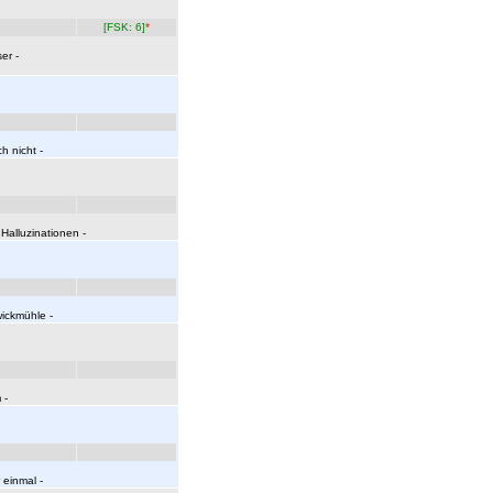
[FSK: 6]
*
er -
h nicht -
Halluzinationen -
wickmühle -
 -
 einmal -