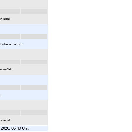
h nicht -
Halluzinationen -
wickmühle -
 -
 einmal -
 2026, 06.40 Uhr.