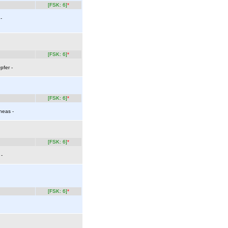
[FSK: 6]
*
-
[FSK: 6]
*
pfer -
[FSK: 6]
*
neas -
[FSK: 6]
*
 -
[FSK: 6]
*