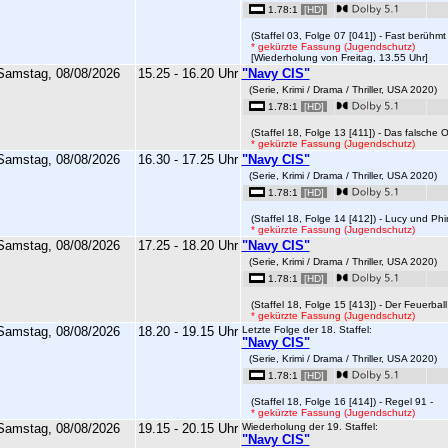
1.78:1
[HD]
(Staffel 03, Folge 07 [041]) - Fast berühmt 
* gekürzte Fassung (Jugendschutz)
[Wiederholung von Freitag, 13.55 Uhr]
Samstag, 08/08/2026
15.25 - 16.20 Uhr
"Navy CIS"
(Serie, Krimi / Drama / Thriller, USA 2020)
1.78:1
[HD]
(Staffel 18, Folge 13 [411]) - Das falsche O
* gekürzte Fassung (Jugendschutz)
Samstag, 08/08/2026
16.30 - 17.25 Uhr
"Navy CIS"
(Serie, Krimi / Drama / Thriller, USA 2020)
1.78:1
[HD]
(Staffel 18, Folge 14 [412]) - Lucy und Phi
* gekürzte Fassung (Jugendschutz)
Samstag, 08/08/2026
17.25 - 18.20 Uhr
"Navy CIS"
(Serie, Krimi / Drama / Thriller, USA 2020)
1.78:1
[HD]
(Staffel 18, Folge 15 [413]) - Der Feuerball
* gekürzte Fassung (Jugendschutz)
Samstag, 08/08/2026
18.20 - 19.15 Uhr
Letzte Folge der 18. Staffel:
"Navy CIS"
(Serie, Krimi / Drama / Thriller, USA 2020)
1.78:1
[HD]
(Staffel 18, Folge 16 [414]) - Regel 91 -
* gekürzte Fassung (Jugendschutz)
Samstag, 08/08/2026
19.15 - 20.15 Uhr
Wiederholung der 19. Staffel:
"Navy CIS"