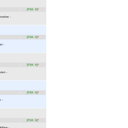
[FSK: 6]
*
enehre -
[FSK: 6]
*
el -
[FSK: 6]
*
uten -
[FSK: 6]
*
n -
[FSK: 6]
*
Affäre -