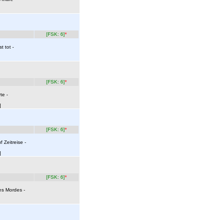
[FSK: 6]
*
t tot -
[FSK: 6]
*
te -
]
[FSK: 6]
*
 Zeitreise -
]
[FSK: 6]
*
es Mordes -