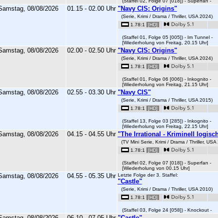
(Staffel 02, Folge 07 [018]) - Superfan -
Samstag, 08/08/2026
01.15 - 02.00 Uhr
"Navy CIS: Origins"
(Serie, Krimi / Drama / Thriller, USA 2024)
1.78:1
[HD]
(Staffel 01, Folge 05 [005]) - Im Tunnel -
[Wiederholung von Freitag, 20.15 Uhr]
Samstag, 08/08/2026
02.00 - 02.50 Uhr
"Navy CIS: Origins"
(Serie, Krimi / Drama / Thriller, USA 2024)
1.78:1
[HD]
(Staffel 01, Folge 06 [006]) - Inkognito -
[Wiederholung von Freitag, 21.15 Uhr]
Samstag, 08/08/2026
02.55 - 03.30 Uhr
"Navy CIS"
(Serie, Krimi / Drama / Thriller, USA 2015)
1.78:1
[HD]
(Staffel 13, Folge 03 [285]) - Inkognito -
[Wiederholung von Freitag, 22.15 Uhr]
Samstag, 08/08/2026
04.15 - 04.55 Uhr
"The Irrational - Kriminell logisc
(TV Mini Serie, Krimi / Drama / Thriller, USA
1.78:1
[HD]
(Staffel 02, Folge 07 [018]) - Superfan -
[Wiederholung von 00.15 Uhr]
Samstag, 08/08/2026
04.55 - 05.35 Uhr
Letzte Folge der 3. Staffel:
"Castle"
(Serie, Krimi / Drama / Thriller, USA 2010)
1.78:1
[HD]
(Staffel 03, Folge 24 [058]) - Knockout -
Samstag, 08/08/2026
06.10 - 07.05 Uhr
"Castle"