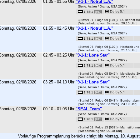
Sonntag, 02/08/2026
01.05 - 01.55 Uhr
"9-1-1 - Notruf L.A."
(Serie, Action / Drama, USA 2024)
1.78:1
[HD]
(Staffel 07, Folge 05 [101]) - Du kennst mic
[Wiederholung von Samstag, 20.15 Uhr]
Sonntag, 02/08/2026
01.55 - 02.45 Uhr
"9-1-1 - Notruf L.A."
(Serie, Action / Drama, USA 2024)
1.78:1
[HD]
(Staffel 07, Folge 06 [102]) - Hochzeit und 
[Wiederholung von Samstag, 21.15 Uhr]
Sonntag, 02/08/2026
02.45 - 03.25 Uhr
"9-1-1: Lone Star"
(Serie, Action / Drama, USA 2022)
1.78:1
[HD]
(Staffel 04, Folge 05 [047]) - Moralische Z
[Wiederholung von Samstag, 22.15 Uhr]
Sonntag, 02/08/2026
03.25 - 04.10 Uhr
"9-1-1: Lone Star"
(Serie, Action / Drama, USA 2022)
1.78:1
[HD]
(Staffel 04, Folge 06 [048]) - Bombenalarm
[Wiederholung von Samstag, 23.10 Uhr]
Sonntag, 02/08/2026
00.10 - 01.05 Uhr
"SEAL Team"
(Serie, Action / Drama, USA 2017)
1.78:1
[HD]
(Staffel 02, Folge 15 [037]) - Man stirbt nur
[Wiederholung von 00.10 Uhr]
Vorläufige Programmplanung berücksichtigt bis Montag, 10. August