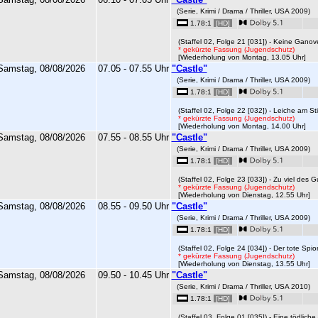
(Serie, Krimi / Drama / Thriller, USA 2009)
1.78:1
[HD]
(Staffel 02, Folge 21 [031]) - Keine Ganov
* gekürzte Fassung (Jugendschutz)
[Wiederholung von Montag, 13.05 Uhr]
Samstag, 08/08/2026
07.05 - 07.55 Uhr
"Castle"
(Serie, Krimi / Drama / Thriller, USA 2009)
1.78:1
[HD]
(Staffel 02, Folge 22 [032]) - Leiche am Sti
* gekürzte Fassung (Jugendschutz)
[Wiederholung von Montag, 14.00 Uhr]
Samstag, 08/08/2026
07.55 - 08.55 Uhr
"Castle"
(Serie, Krimi / Drama / Thriller, USA 2009)
1.78:1
[HD]
(Staffel 02, Folge 23 [033]) - Zu viel des G
* gekürzte Fassung (Jugendschutz)
[Wiederholung von Dienstag, 12.55 Uhr]
Samstag, 08/08/2026
08.55 - 09.50 Uhr
"Castle"
(Serie, Krimi / Drama / Thriller, USA 2009)
1.78:1
[HD]
(Staffel 02, Folge 24 [034]) - Der tote Spio
* gekürzte Fassung (Jugendschutz)
[Wiederholung von Dienstag, 13.55 Uhr]
Samstag, 08/08/2026
09.50 - 10.45 Uhr
"Castle"
(Serie, Krimi / Drama / Thriller, USA 2010)
1.78:1
[HD]
(Staffel 03, Folge 01 [035]) - Eine tödliche 