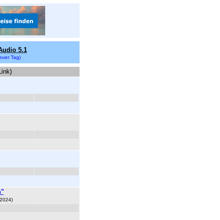
Audio 5.1
euer Tag)
Link)
h"
 2024)